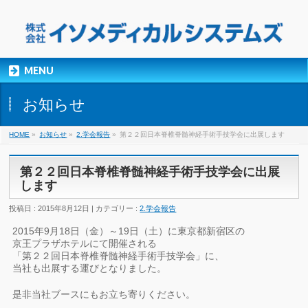
MENU
お知らせ
HOME
»
お知らせ
»
2.学会報告
»
第２２回日本脊椎脊髄神経手術手技学会に出展します
第２２回日本脊椎脊髄神経手術手技学会に出展
します
投稿日 : 2015年8月12日 | カテゴリー :
2.学会報告
2015年9月18日（金）～19日（土）に東京都新宿区の
京王プラザホテルにて開催される
「第２２回日本脊椎脊髄神経手術手技学会」に、
当社も出展する運びとなりました。
是非当社ブースにもお立ち寄りください。